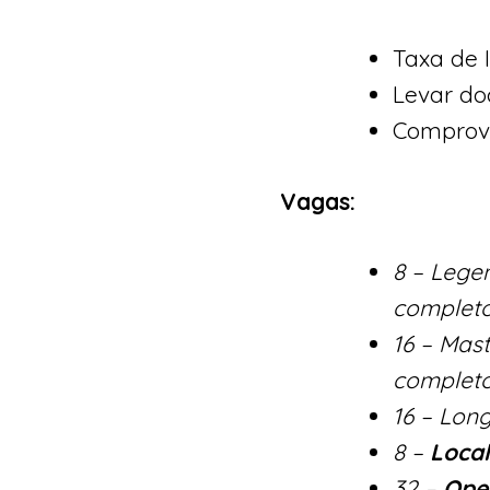
Taxa de I
Levar doc
Comprova
Va
8 – Lege
completo
16 – Mas
completo
16 – Lon
8 –
Loca
32 –
Ope