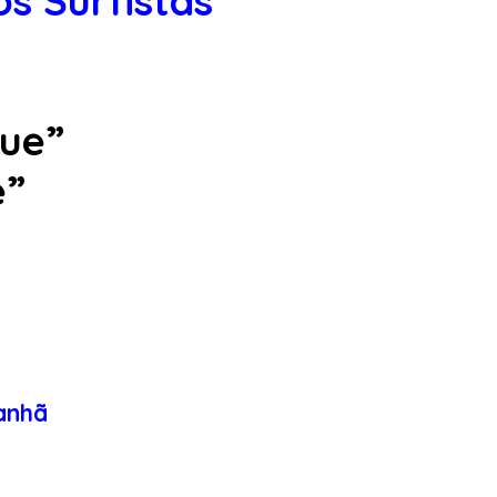
os Surfistas
rue”
e”
manhã