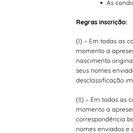
As condi
Regras inscrição:
(I) – Em todas as c
momento a apresent
nascimento original
seus nomes enviado
desclassificação i
(II) – Em todas as 
momento a apresen
correspondência ban
nomes enviados e q