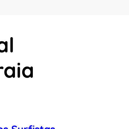
al
raia