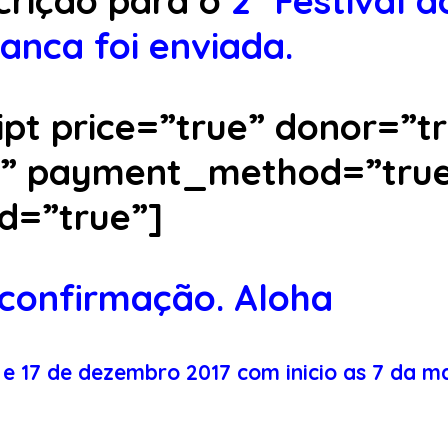
crição para o
2º Festival d
anca foi enviada.
ipt price=”true” donor=”t
e” payment_method=”tru
d=”true”]
confirmação. Aloha
 e 17 de dezembro 2017 com inicio as 7 da 