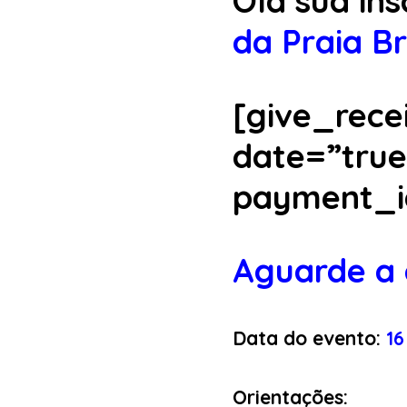
Olá sua ins
da Praia Br
[give_rece
date=”tru
payment_i
Aguarde a 
Data do evento:
16
Orientações: