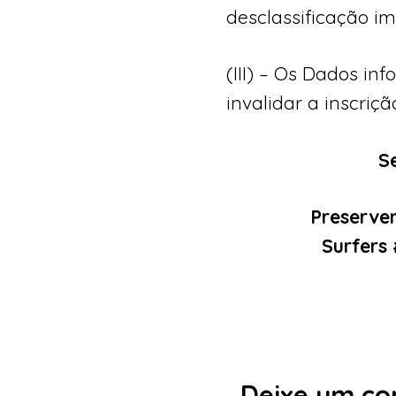
desclassificação i
(III) – Os Dados i
invalidar a inscriçã
S
Preservem
Surfers
Deixe um co