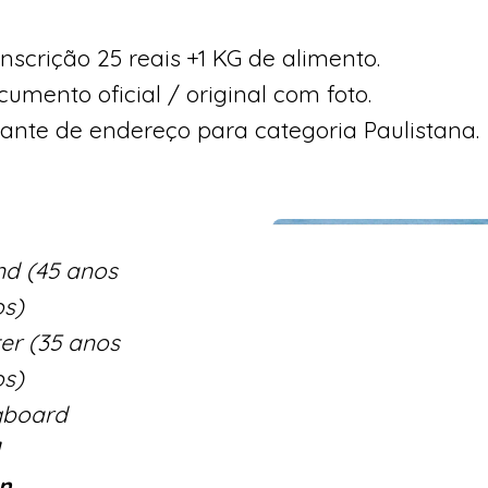
nscrição 25 reais +1 KG de alimento.
umento oficial / original com foto.
nte de endereço para categoria Paulistana.
gas:
nd (45 anos
s)
ter (35 anos
s)
gboard
l
n