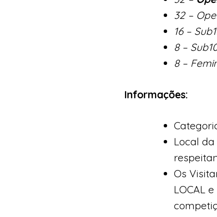
32 – Ope
16 – Sub1
8 – Sub1
8 – Femi
Informações:
Categori
Local da
respeitan
Os Visit
LOCAL e 
competiç