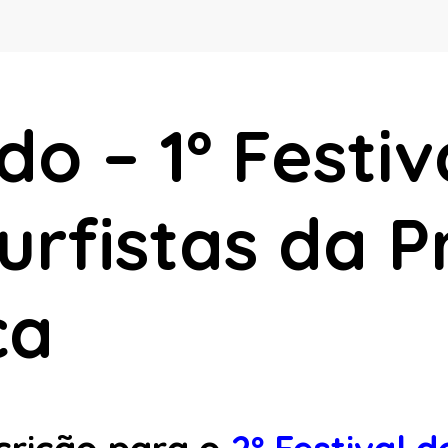
do – 1º Festiv
urfistas da P
ca