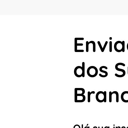
Envia
dos S
Bran