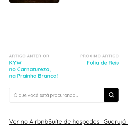
Navegação
ARTIGO ANTERIOR
PRÓXIMO ARTIGO
KYW
Folia de Reis
de
no Carnatureza,
post
na Prainha Branca!
Procurando
algo?
Ver no Airbnb
Suíte de hóspedes · Guarujá 